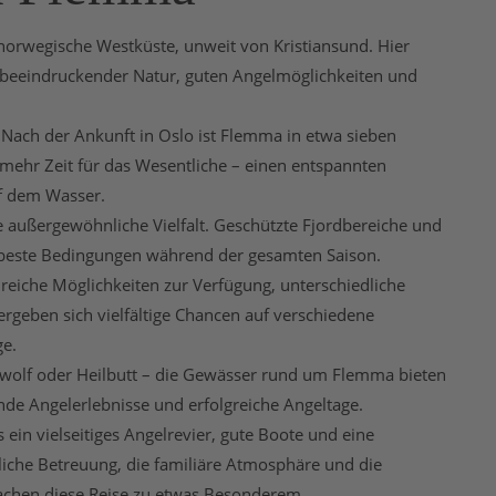
orwegische Westküste, unweit von Kristiansund. Hier
it beeindruckender Natur, guten Angelmöglichkeiten und
t. Nach der Ankunft in Oslo ist Flemma in etwa sieben
 mehr Zeit für das Wesentliche – einen entspannten
f dem Wasser.
 außergewöhnliche Vielfalt. Geschützte Fjordbereiche und
 beste Bedingungen während der gesamten Saison.
reiche Möglichkeiten zur Verfügung, unterschiedliche
ergeben sich vielfältige Chancen auf verschiedene
ge.
ewolf oder Heilbutt – die Gewässer rund um Flemma bieten
de Angelerlebnisse und erfolgreiche Angeltage.
in vielseitiges Angelrevier, gute Boote und eine
liche Betreuung, die familiäre Atmosphäre und die
chen diese Reise zu etwas Besonderem.