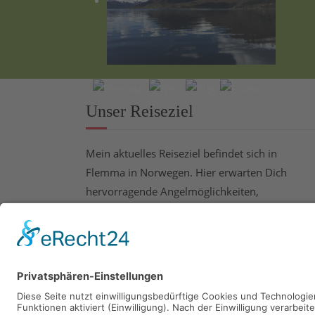
Unser Reiseziel
Mein aktuelles Reiseziel befindet sich in
Flemma in Norwegen. Hier erwarten Dich
hervorragende Angelmöglichkeiten,
beeindruckende Natur und beste
Voraussetzungen für einen erlebnisreichen
Angelurlaub.