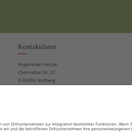
Kontaktdaten
Angelreisen Heinze
Chemnitzer Str. 31
D-09366 Stollberg
Tel.: +49 (0) 37296 – 929605
Mobil: +49 (0) 173 – 9474562
info@angelreisen-heinze.de