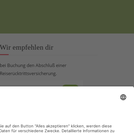
Wir empfehlen dir
bei Buchung den Abschluß einer
Reiserücktrittsversicherung.