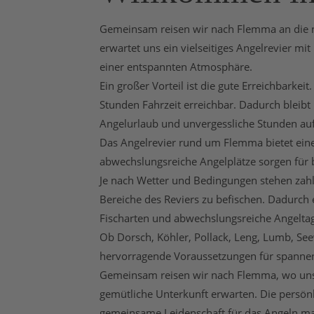
Gemeinsam reisen wir nach Flemma an die n
erwartet uns ein vielseitiges Angelrevier m
einer entspannten Atmosphäre.
Ein großer Vorteil ist die gute Erreichbarkei
Stunden Fahrzeit erreichbar. Dadurch bleibt
Angelurlaub und unvergessliche Stunden au
Das Angelrevier rund um Flemma bietet eine
abwechslungsreiche Angelplätze sorgen für
Je nach Wetter und Bedingungen stehen zahl
Bereiche des Reviers zu befischen. Dadurch 
Fischarten und abwechslungsreiche Angelta
Ob Dorsch, Köhler, Pollack, Leng, Lumb, Se
hervorragende Voraussetzungen für spannen
Gemeinsam reisen wir nach Flemma, wo uns e
gemütliche Unterkunft erwarten. Die persön
gemeinsame Leidenschaft für das Angeln ma